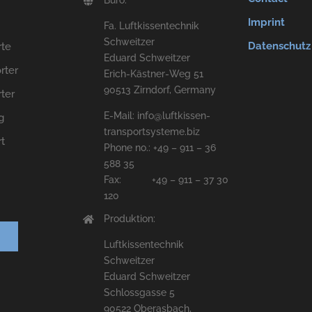
Büro:
Imprint
Fa. Luftkissentechnik
Schweitzer
Datenschutz
rte
Eduard Schweitzer
rter
Erich-Kästner-Weg 51
90513 Zirndorf, Germany
ter
E-Mail: info@luftkissen-
g
transportsysteme.biz
t
Phone no.: +49 – 911 – 36
588 35
Fax: +49 – 911 – 37 30
120
Produktion:
Luftkissentechnik
Schweitzer
Eduard Schweitzer
Schlossgasse 5
90522 Oberasbach,