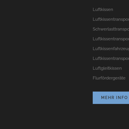
Luftkissen
Luftkissentranspo
Schwerlasttranspo
Luftkissentranspor
Luftkissenfahrzeu
Luftkissentranspor
Luftgleitkissen
Flurfördergeräte
MEHR INFO