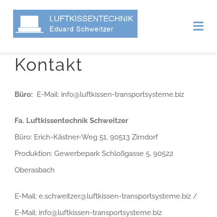
Zum
Inhalt
Togg
springen
Navi
Kontakt
HOME
PRODUKTE
Büro:
E-Mail: info@luftkissen-transportsysteme.biz
Fa. Luftkissentechnik Schweitzer
LUFTKISSENSYSTEME
Büro: Erich-Kästner-Weg 51, 90513 Zirndorf
ABDECKMATTEN
Produktion: Gewerbepark Schloßgasse 5, 90522
Oberasbach
SERVICE
E-Mail: e.schweitzer@luftkissen-transportsysteme.biz /
VERLEIH
E-Mail: info@luftkissen-transportsysteme.biz